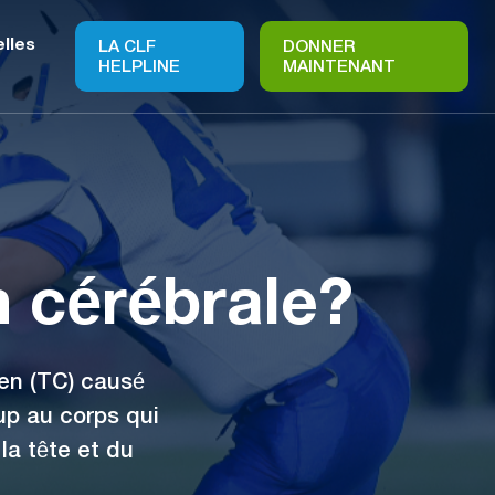
lles
LA CLF
DONNER
HELPLINE
MAINTENANT
 cérébrale?
en (TC) causé
up au corps qui
la tête et du