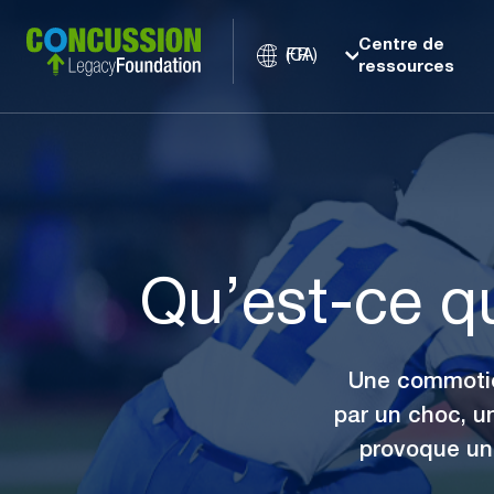
Centre de
FR (CA)
ressources
Qu’est-ce 
Une commotio
par un choc, u
provoque un 