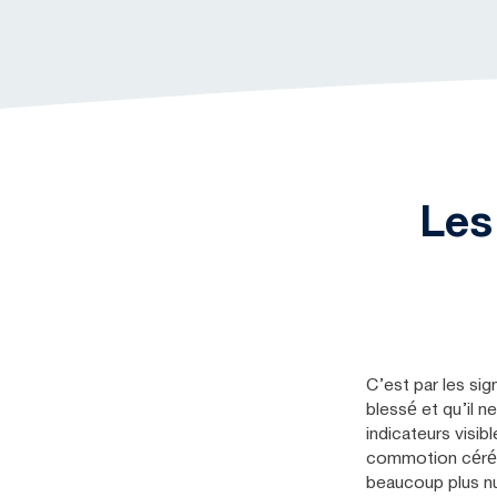
Les
C’est par les si
blessé et qu’il 
indicateurs visib
commotion céréb
beaucoup plus n