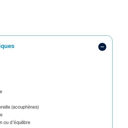
iques
re
eille (acouphènes)
le
n ou d’équilibre