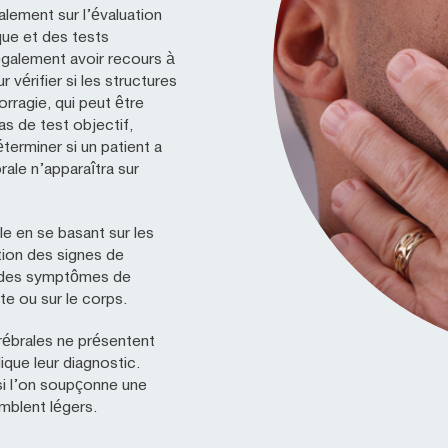
lement sur l’évaluation
ue et des tests
également avoir recours à
vérifier si les structures
rragie, qui peut être
pas de test objectif,
erminer si un patient a
le n’apparaîtra sur
e en se basant sur les
ion des signes de
s des symptômes de
e ou sur le corps.
rébrales ne présentent
que leur diagnostic.
si l’on soupçonne une
blent légers.