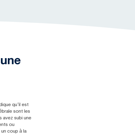
’une
ique qu’il est
brale sont les
us avez subi une
ents ou
un coup à la