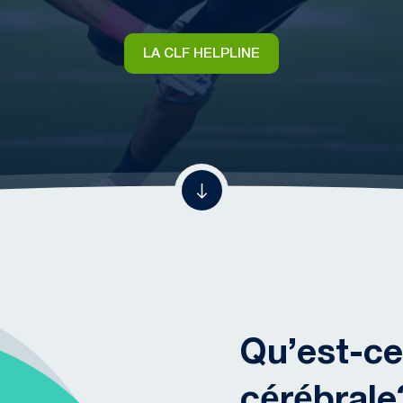
LA CLF HELPLINE
Qu’est-c
cérébrale