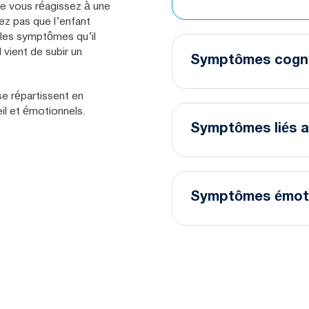
ue vous réagissez à une
ez pas que l’enfant
les symptômes qu’il
l vient de subir un
Symptômes cogni
Difficultés d’attenti
e répartissent en
il et émotionnels.
Perte de mémoire
Symptômes liés 
Perte de concentrat
Difficulté à effectue
Dormir plus que d’ha
Dormir moins que d’
Symptômes émot
Difficulté à s’endorm
Anxiété
Dépression
Crises de panique