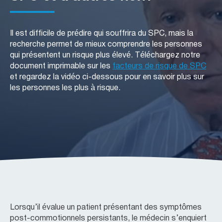
et les symptômes peuvent persister pendant des
Consultez notre page Opération santé du
mois, voire des années, et avoir des
cerveau pour obtenir une bibliothèque de
conséquences sur les activités quotidiennes et la
ressources sur la santé du cerveau conçues pour
Il est difficile de prédire qui souffrira du SPC, mais la
qualité de vie.
les membres de la communauté des Forces
recherche permet de mieux comprendre les personnes
armées.
qui présentent un risque plus élevé. Téléchargez notre
document imprimable sur les
facteurs de risque de SPC
et regardez la vidéo ci-dessous pour en savoir plus sur
les personnes les plus à risque.
Lorsqu’il évalue un patient présentant des symptômes
post-commotionnels persistants, le médecin s’enquiert