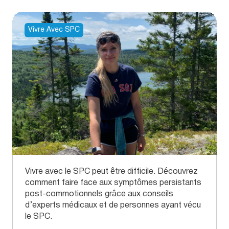
National Institute of Neurological Disorders and
Stroke.
https://www.ninds.nih.gov/health-
information/disorders/traumatic-brain-injury-tbi
Vivre Avec SPC
[8] Thompson, H. J., McCormick, W. C., & Kagan,
S. H. (2006, October).
Traumatic brain injury in
older adults: Epidemiology, outcomes, and future
implications
. Journal of the American Geriatrics
Society.
https://www.ncbi.nlm.nih.gov/pmc/articles/PMC2367127
Vivre avec le SPC peut être difficile. Découvrez
comment faire face aux symptômes persistants
post-commotionnels grâce aux conseils
d’experts médicaux et de personnes ayant vécu
le SPC.